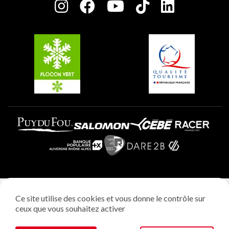
Charte des Acteurs Engagés
Plagne Soleil
Groupes et séminaires
Belle Plagne
Plagne Villages
Plagne Aime 2000
Mentions légales
Ce site utilise des cookies et vous donne le contrôle sur
Politique vie privée
ceux que vous souhaitez activer
Réalisation: StudioJuillet