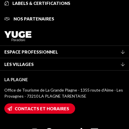
LABELS & CERTIFICATIONS
NOS PARTENAIRES
ESPACE PROFESSIONNEL
Adhérer à l'office de tourisme
LES VILLAGES
Classement des meublés
La Plagne Vallée
Taxe de séjour
LA PLAGNE
Montchavin - Les Coches
Médiathèque
Office de Tourisme de La Grande Plagne - 1355 route d’Aime - Les
Champagny-en-Vanoise
Provagnes - 73210 LA PLAGNE TARENTAISE
Logos La Plagne
Montalbert
Accès Wifi
CONTACTS ET HORAIRES
Plagne 1800
Maison des Propriétaires
Plagne Bellecôte
Salle de presse
Plagne Centre