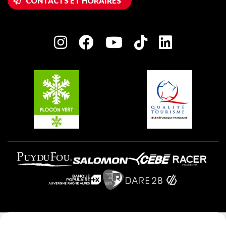
CONTACTS ET HORAIRES
Plagne 1800
Maison des Propriétaires
Plagne Bellecôte
Salle de presse
Plagne Centre
Charte des Acteurs Engagés
Plagne Soleil
Groupes et séminaires
Belle Plagne
Plagne Villages
Plagne Aime 2000