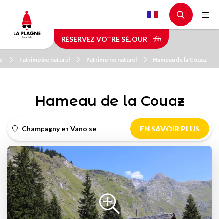
Aller
au
contenu
RÉSERVEZ VOTRE SÉJOUR
principal
ne
Patrimoine naturel
Patrimoine naturel
Hameau de la Couaz
Hameau de la Couaz
Champagny en Vanoise
EN SAVOIR PLUS