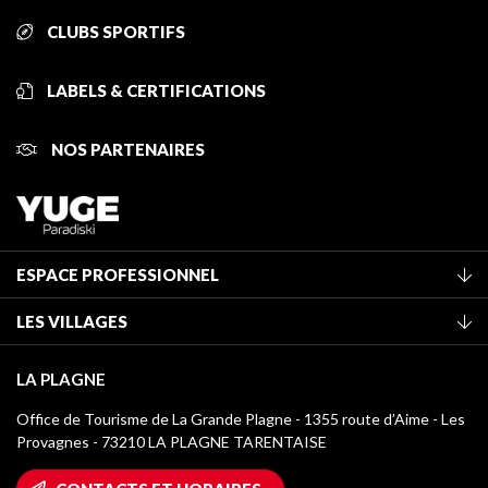
CLUBS SPORTIFS
LABELS & CERTIFICATIONS
NOS PARTENAIRES
ESPACE PROFESSIONNEL
Adhérer à l'office de tourisme
LES VILLAGES
Classement des meublés
La Plagne Vallée
Taxe de séjour
LA PLAGNE
Champagny-en-Vanoise
Médiathèque
Office de Tourisme de La Grande Plagne - 1355 route d’Aime - Les
Montchavin - Les Coches
Provagnes - 73210 LA PLAGNE TARENTAISE
Logos La Plagne
Montalbert
Accès Wifi