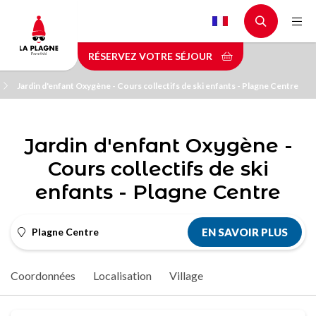
Aller
au
contenu
RÉSERVEZ VOTRE SÉJOUR
principal
Jardin d'enfant Oxygène - Cours collectifs de ski enfants - Plagne Centre
Jardin d'enfant Oxygène -
Cours collectifs de ski
enfants - Plagne Centre
Plagne Centre
EN SAVOIR PLUS
Coordonnées
Localisation
Village