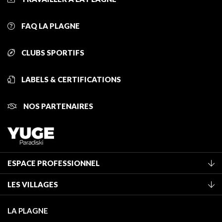
FAQ LA PLAGNE
CLUBS SPORTIFS
LABELS & CERTIFICATIONS
NOS PARTENAIRES
ESPACE PROFESSIONNEL
Adhérer à l'office de tourisme
LES VILLAGES
Classement des meublés
La Plagne Vallée
Taxe de séjour
LA PLAGNE
Champagny-en-Vanoise