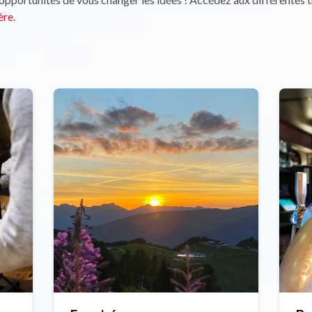
ière
.