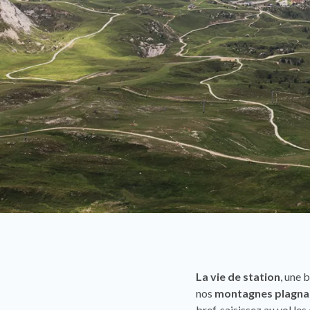
La vie de station
, une 
nos
montagnes plagna
bref, saisissez au vol l