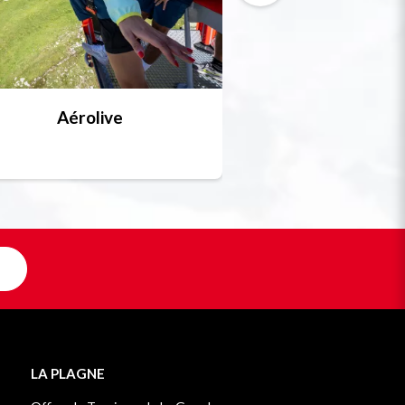
Aérolive
Bobsleigh, skel
Unique en F
LA PLAGNE