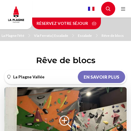
Aller
au
contenu
RÉSERVEZ VOTRE SÉJOUR
principal
La Plagne l'été
Via Ferrata | Escalade
Escalade
Rêve de blocs
Rêve de blocs
La Plagne Vallée
EN SAVOIR PLUS