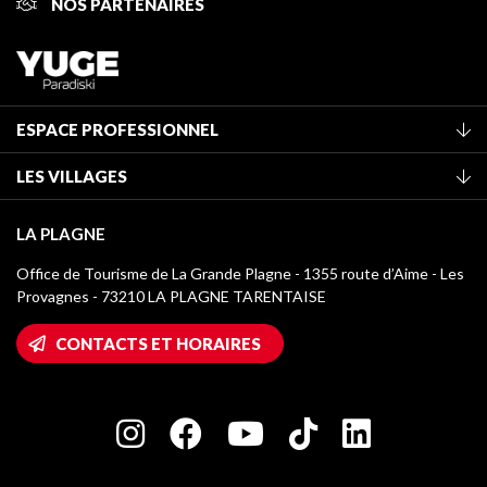
NOS PARTENAIRES
ESPACE PROFESSIONNEL
Adhérer à l'office de tourisme
LES VILLAGES
Classement des meublés
La Plagne Vallée
Taxe de séjour
LA PLAGNE
Montchavin - Les Coches
Médiathèque
Office de Tourisme de La Grande Plagne - 1355 route d’Aime - Les
Champagny-en-Vanoise
Provagnes - 73210 LA PLAGNE TARENTAISE
Logos La Plagne
Montalbert
Accès Wifi
CONTACTS ET HORAIRES
Plagne 1800
Maison des Propriétaires
Plagne Bellecôte
Salle de presse
Plagne Centre
Charte des Acteurs Engagés
Plagne Soleil
Groupes et séminaires
Belle Plagne