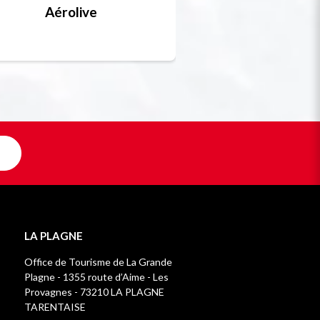
Aérolive
Bobsleigh, skel
Unique en F
LA PLAGNE
Office de Tourisme de La Grande
Plagne - 1355 route d’Aime - Les
Provagnes - 73210 LA PLAGNE
TARENTAISE