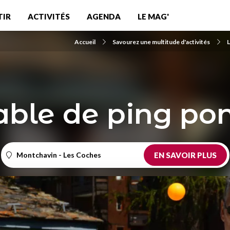
TIR
ACTIVITÉS
AGENDA
LE MAG'
Accueil
Savourez une multitude d'activités
L
able de ping po
Montchavin - Les Coches
EN SAVOIR PLUS