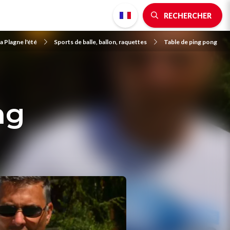
RECHERCHER
a Plagne l'été
Sports de balle, ballon, raquettes
Table de ping pong
ng