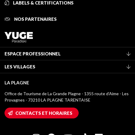
LABELS & CERTIFICATIONS
NOS PARTENAIRES
ESPACE PROFESSIONNEL
Adhérer à l'office de tourisme
LES VILLAGES
Classement des meublés
La Plagne Vallée
Taxe de séjour
LA PLAGNE
Champagny-en-Vanoise
Médiathèque
Office de Tourisme de La Grande Plagne - 1355 route d’Aime - Les
Montchavin - Les Coches
Provagnes - 73210 LA PLAGNE TARENTAISE
Logos La Plagne
Montalbert
Accès Wifi
CONTACTS ET HORAIRES
Plagne 1800
Maison des Propriétaires
Plagne Bellecôte
Salle de presse
Plagne Centre