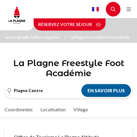
Aller
au
contenu
RÉSERVEZ VOTRE SÉJOUR
principal
Sports de balle, ballon, raquettes
La Plagne Freestyle Foot Académie
La Plagne Freestyle Foot
Académie
Plagne Centre
EN SAVOIR PLUS
Coordonnées
Localisation
Village
Office de Tourisme La Plagne Altitude