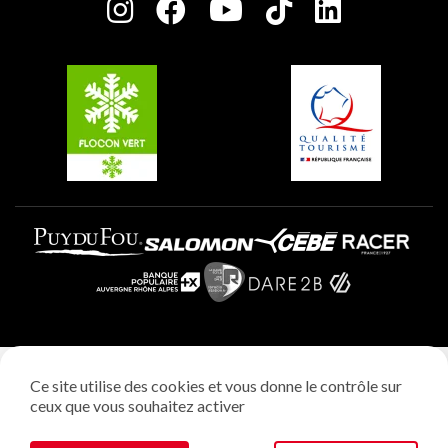
Charte des Acteurs Engagés
Plagne Soleil
Groupes et séminaires
Belle Plagne
Plagne Villages
Plagne Aime 2000
Mentions légales
Ce site utilise des cookies et vous donne le contrôle sur
Politique vie privée
ceux que vous souhaitez activer
Réalisation: StudioJuillet
Gestion des cookies