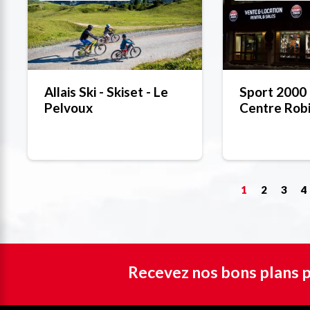
Allais Ski - Skiset - Le
Sport 2000 
Pelvoux
Centre Rob
1
2
3
4
Recevez nos bons plans p