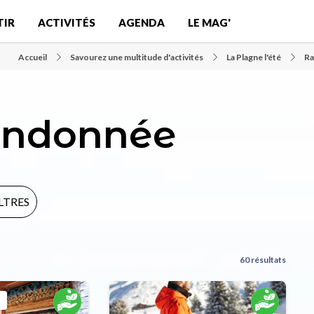
TIR
ACTIVITÉS
AGENDA
LE MAG'
Accueil
Savourez une multitude d'activités
La Plagne l'été
Ra
randonnée
ILTRES
60 résultats