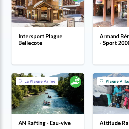
Intersport Plagne
Armand Bér
Bellecote
- Sport 200
La Plagne Vallée
Plagne Villa
AN Rafting - Eau-vive
Attitude R