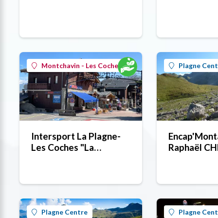
Montchavin - Les Coches
Plagne Cent
Intersport La Plagne-
Encap'Mont
Les Coches "La
Raphaël C
Randonnée"
Plagne Centre
Plagne Cent