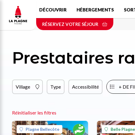
Aller
DÉCOUVRIR
HÉBERGEMENTS
SOR
au
contenu
RÉSERVEZ VOTRE SÉJOUR
principal
Prestataires 
Village
Type
Accessibilité
+ DE F
Réinitialiser les filtres
Plagne Bellecôte
Belle Plagne