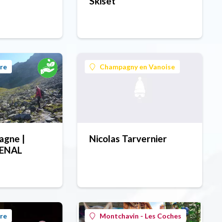
Skiset
re
Champagny en Vanoise
agne |
Nicolas Tarvernier
HENAL
re
Montchavin - Les Coches