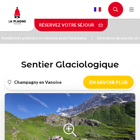
Aller
au
contenu
RÉSERVEZ VOTRE SÉJOUR
principal
Randonnée pédestre en Vanoise et en Tarentaise
Itinéraires de marche et
Sentier Glaciologique
Champagny en Vanoise
EN SAVOIR PLUS