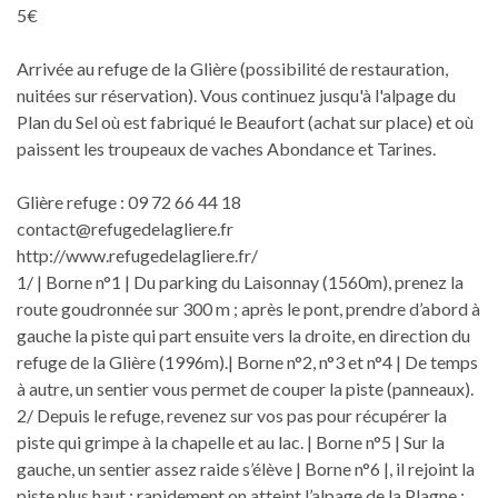
5€
Arrivée au refuge de la Glière (possibilité de restauration,
nuitées sur réservation). Vous continuez jusqu'à l'alpage du
Plan du Sel où est fabriqué le Beaufort (achat sur place) et où
paissent les troupeaux de vaches Abondance et Tarines.
Glière refuge : 09 72 66 44 18
contact@refugedelagliere.fr
http://www.refugedelagliere.fr/
1/ | Borne n°1 | Du parking du Laisonnay (1560m), prenez la
route goudronnée sur 300 m ; après le pont, prendre d’abord à
gauche la piste qui part ensuite vers la droite, en direction du
refuge de la Glière (1996m).| Borne n°2, n°3 et n°4 | De temps
à autre, un sentier vous permet de couper la piste (panneaux).
2/ Depuis le refuge, revenez sur vos pas pour récupérer la
piste qui grimpe à la chapelle et au lac. | Borne n°5 | Sur la
gauche, un sentier assez raide s’élève | Borne n°6 |, il rejoint la
piste plus haut ; rapidement on atteint l’alpage de la Plagne ;