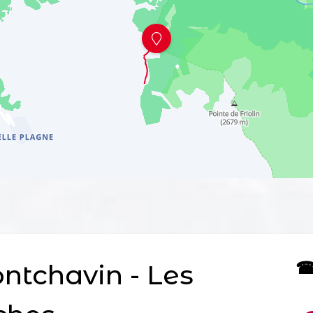
☎ 
tchavin - Les