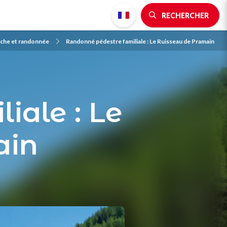
RECHERCHER
rche et randonnée
Randonné pédestre familiale : Le Ruisseau de Pramain
iale : Le
ain