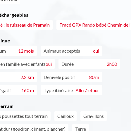
léchargeables
 : le ruisseau de Pramain
Tracé GPX Rando bébé Chemin de la
tique
mum
12 mois
Animaux acceptés
oui
 en famille avec enfants
oui
Durée
2h00
2.2 km
Dénivelé positif
80 m
égatif
160 m
Type itinéraire
Aller/retour
errain
 poussettes tout terrain
Cailloux
Gravillons
 dur (goudron, ciment, plancher)
Terre