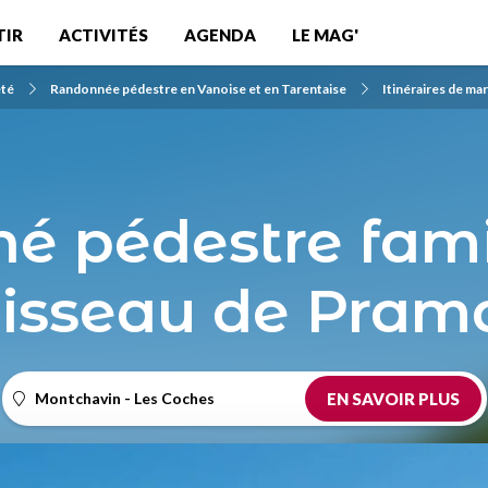
TIR
ACTIVITÉS
AGENDA
LE MAG'
été
Randonnée pédestre en Vanoise et en Tarentaise
Itinéraires de ma
 pédestre famil
isseau de Pram
Montchavin - Les Coches
EN SAVOIR PLUS