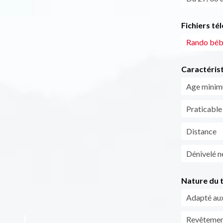
Fichiers té
Rando bébé
Caractéris
Age mini
Praticable
Distance
Dénivelé n
Nature du t
Adapté aux
Revêtement