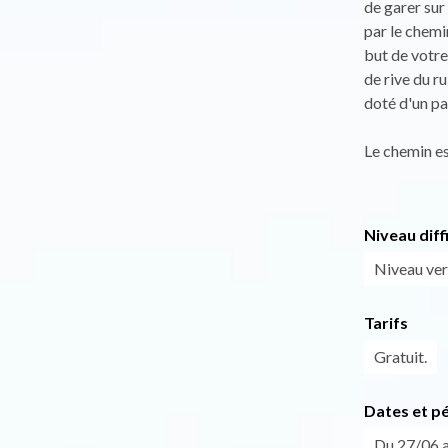
de garer sur
par le chemin
but de votre
de rive du ru
doté d'un pa
Le chemin es
Niveau diff
Niveau vert
Tarifs
Gratuit.
Dates et p
Du 27/06 a