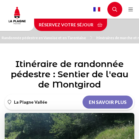
Aller
au
contenu
RÉSERVEZ VOTRE SÉJOUR
principal
Randonnée pédestre en Vanoise et en Tarentaise
Itinéraires de marche et
Itinéraire de randonnée
pédestre : Sentier de l'eau
de Montgirod
La Plagne Vallée
EN SAVOIR PLUS