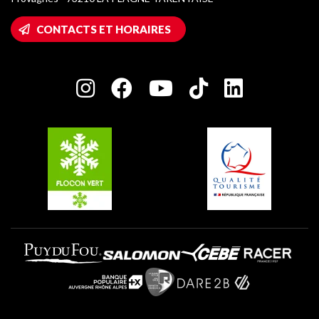
Montalbert
Accès Wifi
CONTACTS ET HORAIRES
Plagne 1800
Maison des Propriétaires
Plagne Bellecôte
Salle de presse
Plagne Centre
Charte des Acteurs Engagés
Plagne Soleil
Groupes et séminaires
Belle Plagne
Plagne Villages
Plagne Aime 2000