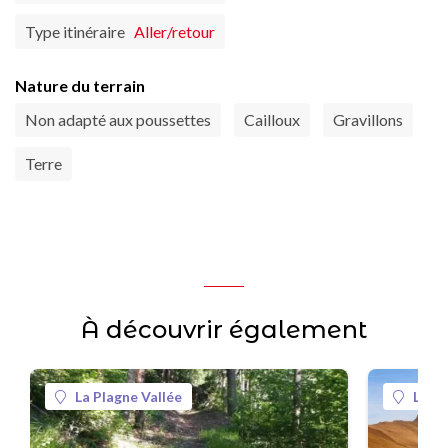
Type itinéraire
Aller/retour
Nature du terrain
Non adapté aux poussettes
Cailloux
Gravillons
Terre
À découvrir également
La Plagne Vallée
La Pl