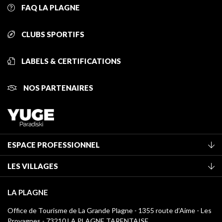
FAQ LA PLAGNE
CLUBS SPORTIFS
LABELS & CERTIFICATIONS
NOS PARTENAIRES
ESPACE PROFESSIONNEL
Adhérer à l'office de tourisme
LES VILLAGES
Classement des meublés
La Plagne Vallée
Taxe de séjour
LA PLAGNE
Champagny-en-Vanoise
Médiathèque
Office de Tourisme de La Grande Plagne - 1355 route d’Aime - Les
Montchavin - Les Coches
Provagnes - 73210 LA PLAGNE TARENTAISE
Logos La Plagne