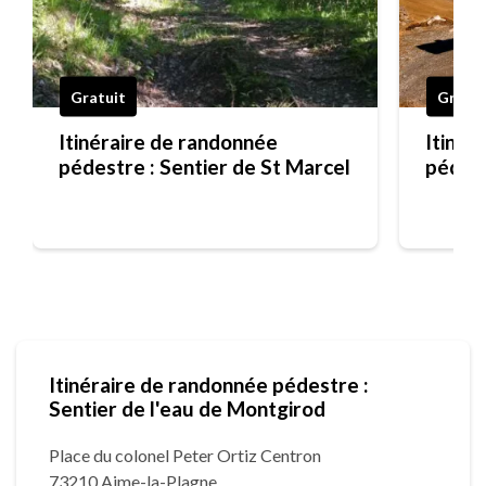
Gratuit
Gratui
Itinéraire de randonnée
Itinér
pédestre : Sentier de St Marcel
pédest
Itinéraire de randonnée pédestre :
Sentier de l'eau de Montgirod
Place du colonel Peter Ortiz Centron
73210 Aime-la-Plagne