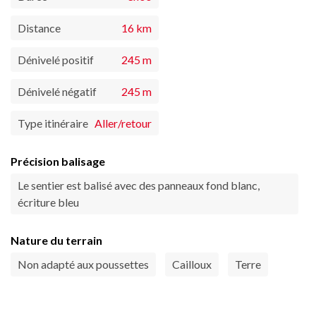
Distance
16 km
Dénivelé positif
245 m
Dénivelé négatif
245 m
Type itinéraire
Aller/retour
Précision balisage
Le sentier est balisé avec des panneaux fond blanc,
écriture bleu
Nature du terrain
Non adapté aux poussettes
Cailloux
Terre