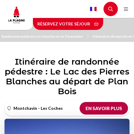
Aller
au
contenu
RÉSERVEZ VOTRE SÉJOUR
principal
Randonnée pédestre en Vanoise et en Tarentaise
Itinéraires de marche et
Itinéraire de randonnée
pédestre : Le Lac des Pierres
Blanches au départ de Plan
Bois
Montchavin - Les Coches
EN SAVOIR PLUS