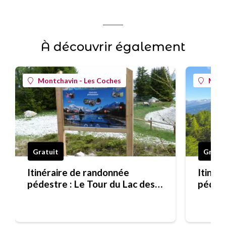
À découvrir également
Montchavin - Les Coches
Mont
Gratuit
Gratui
Itinéraire de randonnée
Itinér
pédestre : Le Tour du Lac des
pédest
Pierres Blanches
Blanch
myrtil
Bois