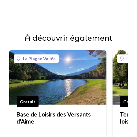
À découvrir également
La Plagne Vallée
La Pl
Gratuit
Gratui
Base de Loisirs des Versants
Terrai
d'Aime
loisir