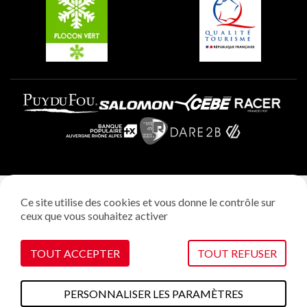
Plagne Aime 2000
Mentions légales
Ce site utilise des cookies et vous donne le contrôle sur
Politique vie privée
ceux que vous souhaitez activer
Réalisation: StudioJuillet
Gestion des cookies
TOUT ACCEPTER
TOUT REFUSER
PERSONNALISER LES PARAMÈTRES