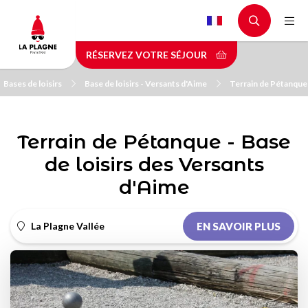
Aller
au
contenu
RÉSERVEZ VOTRE SÉJOUR
principal
Bases de loisirs
Base de loisirs - Versants d'Aime
Terrain de Pétanque 
Terrain de Pétanque - Base
de loisirs des Versants
d'Aime
La Plagne Vallée
EN SAVOIR PLUS