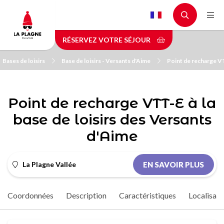
Aller
au
contenu
RÉSERVEZ VOTRE SÉJOUR
principal
Bases de loisirs
Base de loisirs - Versants d'Aime
Point de recharge VT
Point de recharge VTT-E à la
base de loisirs des Versants
d'Aime
La Plagne Vallée
EN SAVOIR PLUS
Coordonnées
Description
Caractéristiques
Localisati