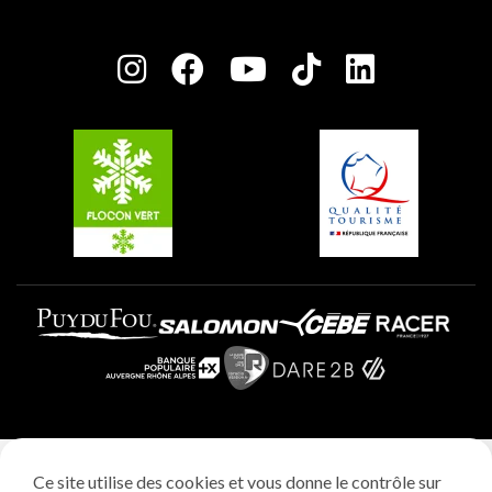
Maison des Propriétaires
Plagne Bellecôte
Salle de presse
Plagne Centre
Charte des Acteurs Engagés
Plagne Soleil
Groupes et séminaires
Belle Plagne
Plagne Villages
Plagne Aime 2000
Mentions légales
Ce site utilise des cookies et vous donne le contrôle sur