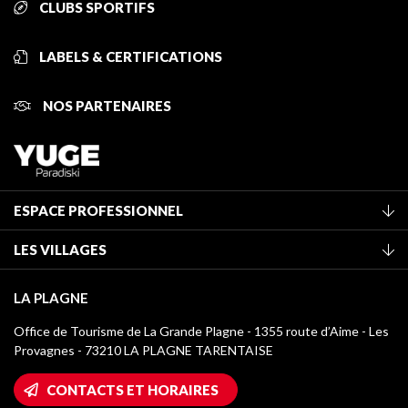
CLUBS SPORTIFS
LABELS & CERTIFICATIONS
NOS PARTENAIRES
ESPACE PROFESSIONNEL
Adhérer à l'office de tourisme
LES VILLAGES
Classement des meublés
La Plagne Vallée
Taxe de séjour
LA PLAGNE
Champagny-en-Vanoise
Médiathèque
Office de Tourisme de La Grande Plagne - 1355 route d’Aime - Les
Montchavin - Les Coches
Provagnes - 73210 LA PLAGNE TARENTAISE
Logos La Plagne
Montalbert
Accès Wifi
CONTACTS ET HORAIRES
Plagne 1800