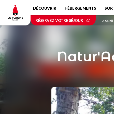
Aller
DÉCOUVRIR
HÉBERGEMENTS
SOR
au
contenu
RÉSERVEZ VOTRE SÉJOUR
principal
Accueil
Natur'A