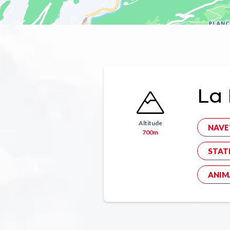
La 
Altitude
NAVE
700m
STAT
ANIM