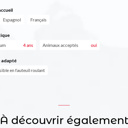
ccueil
Espagnol
Français
tique
mum
4 ans
Animaux acceptés
oui
 adapté
ible en fauteuil roulant
À découvrir égalemen