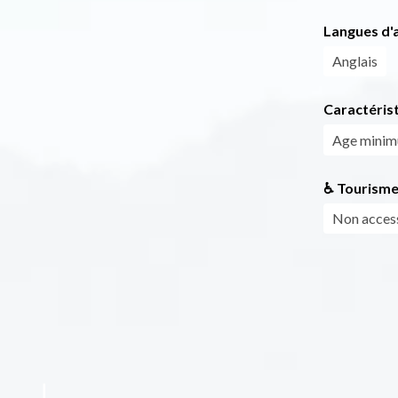
Langues d'a
Anglais
Caractéris
Age mini
♿ Tourisme
Non access