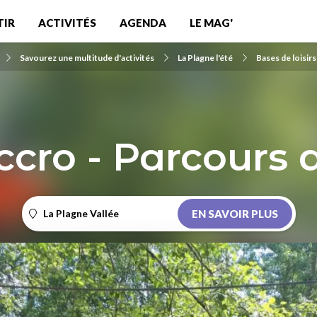
TIR
ACTIVITÉS
AGENDA
LE MAG'
Savourez une multitude d'activités
La Plagne l'été
Bases de loisirs
ccro - Parcours 
La Plagne Vallée
EN SAVOIR PLUS