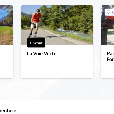
L
Gratuit
La Voie Verte
Pa
For
La 
aventure