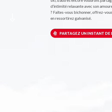
ski, d’autres encore voudront part
d’intimité relaxante avec son amoure
? Faîtes-vous bichonner, offrez-vou
en ressortirez galvanisé.
PARTAGEZ UN INSTANT DE