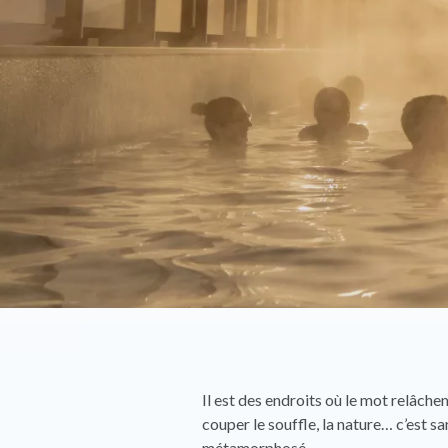
Il est des endroits où le mot relâche
couper le souffle, la nature… c’est 
métamorphosé.