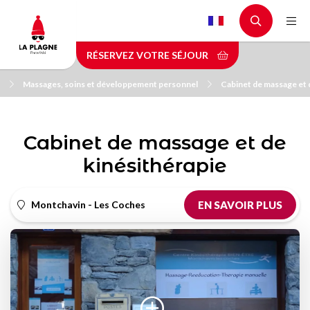
Aller
au
contenu
RÉSERVEZ VOTRE SÉJOUR
principal
Massages, soins et développement personnel
Cabinet de massage et 
Cabinet de massage et de
kinésithérapie
Montchavin - Les Coches
EN SAVOIR PLUS