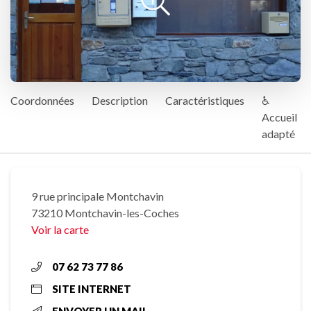
Coordonnées
Description
Caractéristiques
♿
Accueil
adapté
9 rue principale Montchavin
73210 Montchavin-les-Coches
Voir la carte
07 62 73 77 86
SITE INTERNET