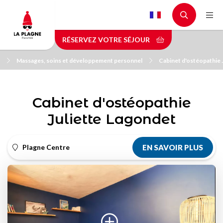
Aller
au
contenu
RÉSERVEZ VOTRE SÉJOUR
principal
Massages, soins et développement personnel
Cabinet d'ostéopathie 
Cabinet d'ostéopathie
Juliette Lagondet
Plagne Centre
EN SAVOIR PLUS