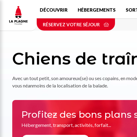
Aller
DÉCOUVRIR
HÉBERGEMENTS
SOR
au
contenu
RÉSERVEZ VOTRE SÉJOUR
principal
Chiens de tra
Avec un tout petit, son amoureux(se) ou ses copains, en mode
vous néanmoins de la localisation de la balade.
Profitez des bons plans 
Hébergement, transport, activités, forfait...