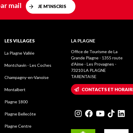
ar mail
JE M'INSCRIS
LES VILLAGES
LA PLAGNE
Office de Tourisme de La
La Plagne Vallée
Grande Plagne - 1355 route
d’Aime - Les Provagnes -
Montchavin - Les Coches
73210 LA PLAGNE
TARENTAISE
Champagny-en-Vanoise
CONTACTS ET HORAIR
Montalbert
Plagne 1800
Plagne Bellecôte
Plagne Centre