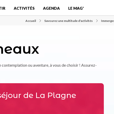
TIR
ACTIVITÉS
AGENDA
LE MAG'
Accueil
Savourez une multitude d'activités
Immergez
îneaux
 contemplation ou aventure, à vous de choisir ! Assurez-
séjour de La Plagne