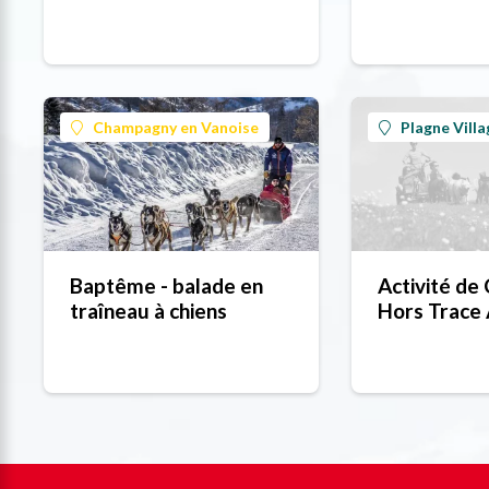
Nord
traineau
Champagny en Vanoise
Plagne Villa
Baptême - balade en
Activité de 
traîneau à chiens
Hors Trace