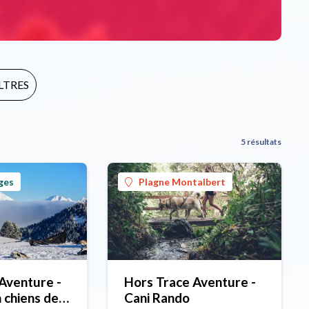
ILTRES
5 résultats
ges
Plagne Montalbert
Aventure -
Hors Trace Aventure -
 chiens de
Cani Rando