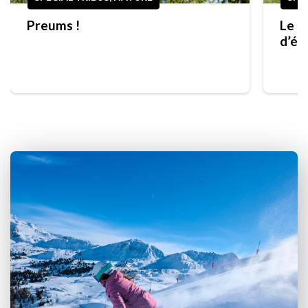
Preums !
Le g
d’ét