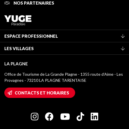
NOS PARTENAIRES
ESPACE PROFESSIONNEL
Adhérer à l'office de tourisme
LES VILLAGES
Classement des meublés
La Plagne Vallée
Taxe de séjour
LA PLAGNE
Montchavin - Les Coches
Médiathèque
Office de Tourisme de La Grande Plagne - 1355 route d’Aime - Les
Champagny-en-Vanoise
Provagnes - 73210 LA PLAGNE TARENTAISE
Logos La Plagne
Montalbert
Accès Wifi
CONTACTS ET HORAIRES
Plagne 1800
Maison des Propriétaires
Plagne Bellecôte
Salle de presse
Plagne Centre
Charte des Acteurs Engagés
Plagne Soleil
Groupes et séminaires
Belle Plagne