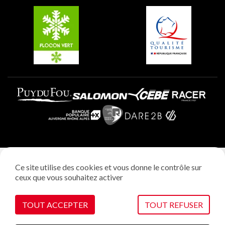
Plagne Villages
Plagne Aime 2000
Mentions légales
Ce site utilise des cookies et vous donne le contrôle sur
Politique vie privée
ceux que vous souhaitez activer
Réalisation: StudioJuillet
Gestion des cookies
TOUT ACCEPTER
TOUT REFUSER