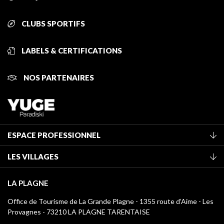
CLUBS SPORTIFS
LABELS & CERTIFICATIONS
NOS PARTENAIRES
ESPACE PROFESSIONNEL
Adhérer à l'office de tourisme
LES VILLAGES
Classement des meublés
La Plagne Vallée
Taxe de séjour
LA PLAGNE
Montchavin - Les Coches
Médiathèque
Office de Tourisme de La Grande Plagne - 1355 route d’Aime - Les
Champagny-en-Vanoise
Provagnes - 73210 LA PLAGNE TARENTAISE
Logos La Plagne
Montalbert