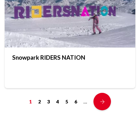
Snowpark RIDERS NATION
…
1
2
3
4
5
6