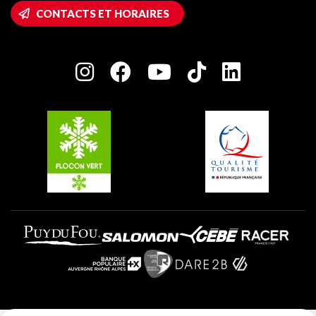
Accès Wifi
CONTACTS ET HORAIRES
Plagne 1800
Maison des Propriétaires
Plagne Bellecôte
Salle de presse
Plagne Centre
Charte des Acteurs Engagés
Plagne Soleil
Groupes et séminaires
Belle Plagne
Plagne Villages
Plagne Aime 2000