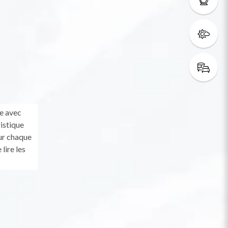
le avec
istique
Sur chaque
lire les