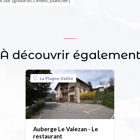
 dur (goudron, ciment, plancher)
À découvrir égalemen
La Plagne Vallée
Auberge Le Valezan - Le
restaurant