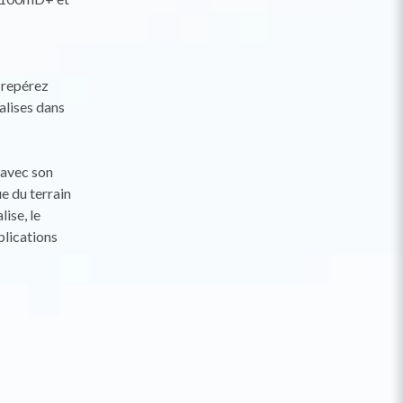
t repérez
alises dans
 avec son
e du terrain
lise, le
plications