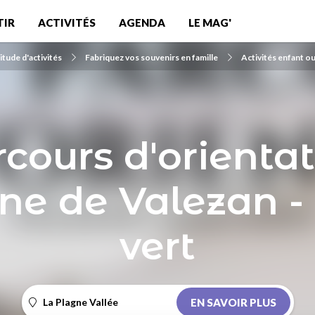
TIR
ACTIVITÉS
AGENDA
LE MAG'
tude d'activités
Fabriquez vos souvenirs en famille
Activités enfant ou
cours d'orienta
ne de Valezan -
vert
La Plagne Vallée
EN SAVOIR PLUS