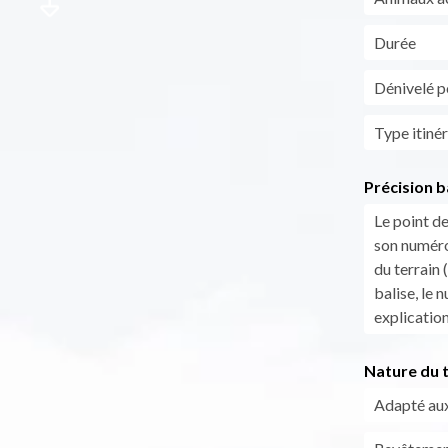
Durée
Dénivelé po
Type itinér
Précision b
Le point de
son numéro
du terrain 
balise, le 
explicatio
Nature du t
Adapté aux