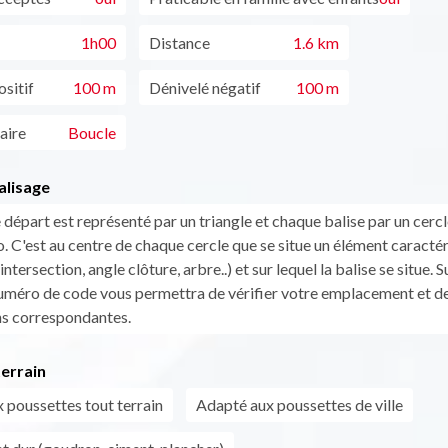
1h00
Distance
1.6 km
sitif
100 m
Dénivelé négatif
100 m
aire
Boucle
alisage
 départ est représenté par un triangle et chaque balise par un cerc
. C'est au centre de chaque cercle que se situe un élément caractér
(intersection, angle clôture, arbre..) et sur lequel la balise se situe. 
numéro de code vous permettra de vérifier votre emplacement et de 
ns correspondantes.
errain
 poussettes tout terrain
Adapté aux poussettes de ville