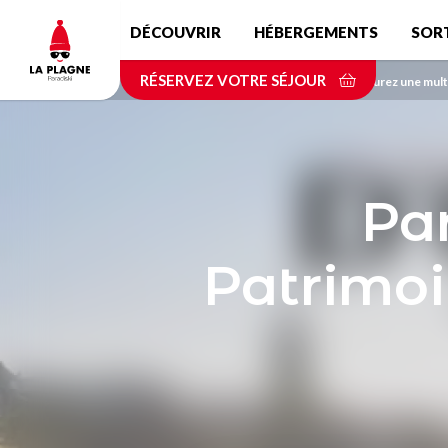
Aller
DÉCOUVRIR
HÉBERGEMENTS
SOR
au
contenu
RÉSERVEZ VOTRE SÉJOUR
principal
Accueil
Savourez une multi
Par
Patrimoi