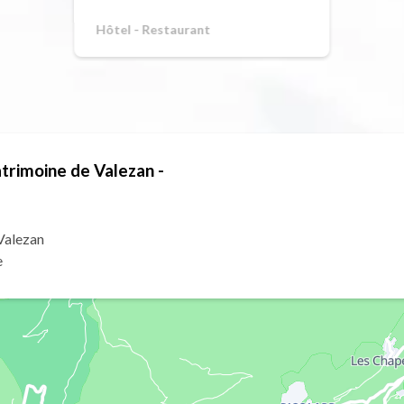
Hôtel - Restaurant
atrimoine de Valezan -
Valezan
e