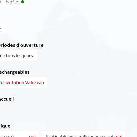
 - Facile
.
ériodes d'ouverture
ée tous les jours.
léchargeables
'orientation Valezean
ccueil
tique
cceptés
oui
Praticable en famille avec enfants
oui