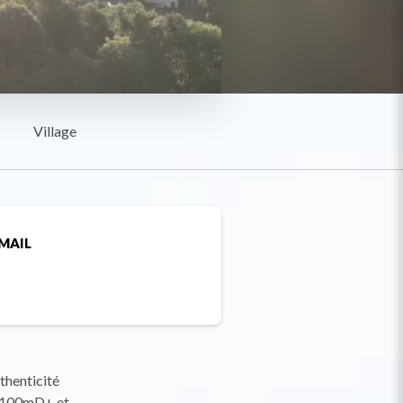
Village
MAIL
thenticité
ec 100mD+ et