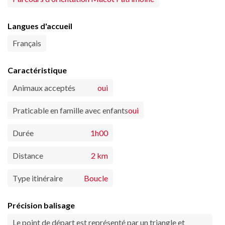
Langues d'accueil
Français
Caractéristique
Animaux acceptés
oui
Praticable en famille avec enfants
oui
Durée
1h00
Distance
2 km
Type itinéraire
Boucle
Précision balisage
Le point de départ est représenté par un triangle et