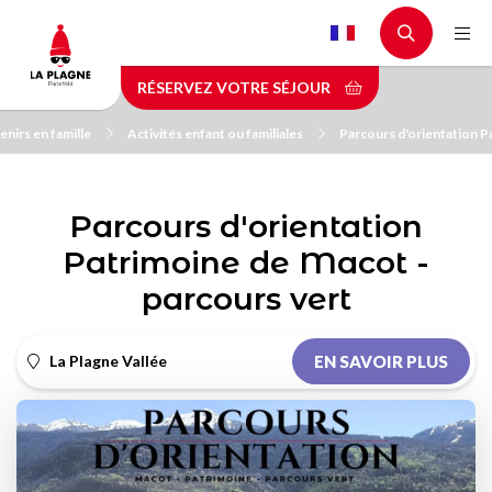
Aller
au
contenu
RÉSERVEZ VOTRE SÉJOUR
principal
nirs en famille
Activités enfant ou familiales
Parcours d'orientation P
Parcours d'orientation
Patrimoine de Macot -
parcours vert
La Plagne Vallée
EN SAVOIR PLUS