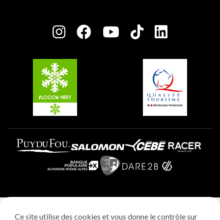
Maison des Propriétaires
Plagne Bellecôte
Salle de presse
Plagne Centre
Charte des Acteurs Engagés
Plagne Soleil
Groupes et séminaires
Belle Plagne
Plagne Villages
Plagne Aime 2000
Mentions légales
Ce site utilise des cookies et vous donne le contrôle sur