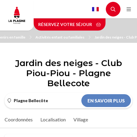
Aller
au
contenu
RÉSERVEZ VOTRE SÉJOUR
principal
nirs en famille
Activités enfant ou familiales
Jardin des neiges - Club 
Jardin des neiges - Club
Piou-Piou - Plagne
Bellecote
Plagne Bellecôte
EN SAVOIR PLUS
Coordonnées
Localisation
Village