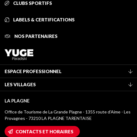
CLUBS SPORTIFS
LABELS & CERTIFICATIONS
NOS PARTENAIRES
ESPACE PROFESSIONNEL
Adhérer à l'office de tourisme
LES VILLAGES
Classement des meublés
La Plagne Vallée
Taxe de séjour
LA PLAGNE
Champagny-en-Vanoise
Médiathèque
Office de Tourisme de La Grande Plagne - 1355 route d’Aime - Les
Montchavin - Les Coches
Provagnes - 73210 LA PLAGNE TARENTAISE
Logos La Plagne
Montalbert
Accès Wifi
CONTACTS ET HORAIRES
Plagne 1800