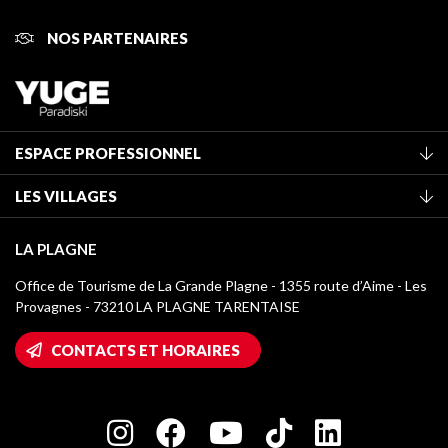
NOS PARTENAIRES
ESPACE PROFESSIONNEL
Adhérer à l'office de tourisme
LES VILLAGES
Classement des meublés
La Plagne Vallée
Taxe de séjour
LA PLAGNE
Montchavin - Les Coches
Médiathèque
Office de Tourisme de La Grande Plagne - 1355 route d’Aime - Les
Champagny-en-Vanoise
Provagnes - 73210 LA PLAGNE TARENTAISE
Logos La Plagne
Montalbert
Accès Wifi
CONTACTS ET HORAIRES
Plagne 1800
Maison des Propriétaires
Plagne Bellecôte
Salle de presse
Plagne Centre
Charte des Acteurs Engagés
Plagne Soleil