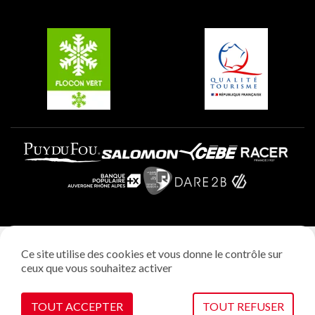
Groupes et séminaires
Belle Plagne
Plagne Villages
Plagne Aime 2000
Mentions légales
Ce site utilise des cookies et vous donne le contrôle sur
Politique vie privée
ceux que vous souhaitez activer
Réalisation: StudioJuillet
Gestion des cookies
TOUT ACCEPTER
TOUT REFUSER