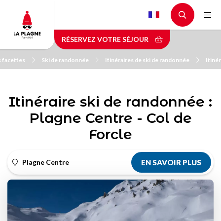
Aller
au
contenu
RÉSERVEZ VOTRE SÉJOUR
principal
s facettes
Ski de randonnée
Itinéraires de ski de randonnée
Itiné
Itinéraire ski de randonnée :
Plagne Centre - Col de
Forcle
Plagne Centre
EN SAVOIR PLUS