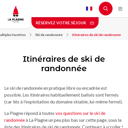
Aller
au
contenu
RÉSERVEZ VOTRE SÉJOUR
principal
ultiples facettes
Ski de randonnée
Itinéraires de ski de randonnée
Itinéraires de ski de
randonnée
Le ski de randonnée en pratique libre ou encadrée est
possible. Les itinéraires habituellement balisés sont fermés
(car liés à l'exploitation du domaine skiable, lui-même fermé).
La Plagne répond à toutes
vos questions sur le ski de
randonnée
à La Plagne un peu plus bas sur cette page, sous la
liste des itinéraires de ski de randonnée. Continuez à scroller !