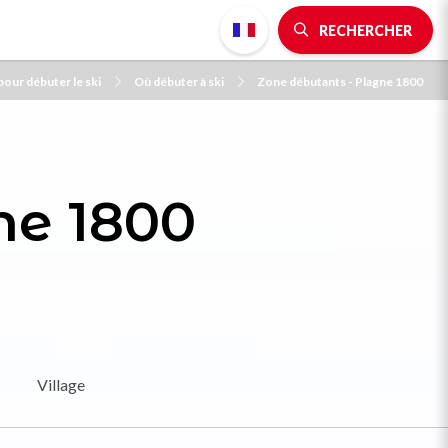
RECHERCHER
pour débuter le ski
Où débuter à ski
Zone débutants - Plagne 1800
ne 1800
Village