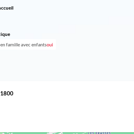
ccueil
tique
 en famille avec enfants
oui
 1800