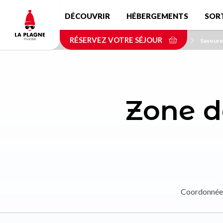
Aller
DÉCOUVRIR
HÉBERGEMENTS
SOR
au
contenu
RÉSERVEZ VOTRE SÉJOUR
principal
Accueil
Savourez
Zone d
Coordonnée