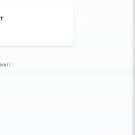
ET
ski !