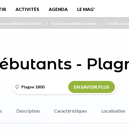
TIR
ACTIVITÉS
AGENDA
LE MAG'
 une multitude d'activités
Du ski aux multiples facettes
Coolski : tout 
ébutants - Plag
Plagne 1800
EN SAVOIR PLUS
s
Description
Caractéristiques
Localisation