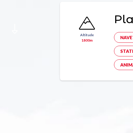
Pl
Altitude
NAVE
1800m
STAT
ANIM