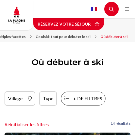
Aller
au
contenu
RÉSERVEZ VOTRE SÉJOUR
principal
ltiples facettes
Coolski : tout pour débuter le ski
Où débuter à ski
Où débuter à ski
Village
Type
+ DE FILTRES
14 résultats
Réinitialiser les filtres