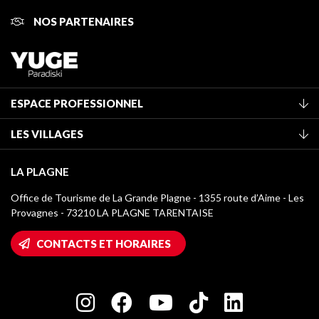
NOS PARTENAIRES
ESPACE PROFESSIONNEL
Adhérer à l'office de tourisme
LES VILLAGES
Classement des meublés
La Plagne Vallée
Taxe de séjour
LA PLAGNE
Montchavin - Les Coches
Médiathèque
Office de Tourisme de La Grande Plagne - 1355 route d’Aime - Les
Champagny-en-Vanoise
Provagnes - 73210 LA PLAGNE TARENTAISE
Logos La Plagne
Montalbert
Accès Wifi
CONTACTS ET HORAIRES
Plagne 1800
Maison des Propriétaires
Plagne Bellecôte
Salle de presse
Plagne Centre
Charte des Acteurs Engagés
Plagne Soleil