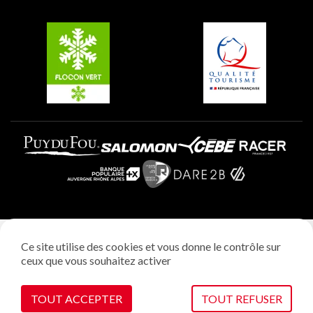
Groupes et séminaires
Belle Plagne
Plagne Villages
Plagne Aime 2000
Mentions légales
Ce site utilise des cookies et vous donne le contrôle sur
Politique vie privée
ceux que vous souhaitez activer
Réalisation: StudioJuillet
Gestion des cookies
TOUT ACCEPTER
TOUT REFUSER