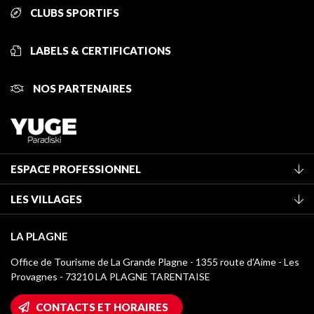
CLUBS SPORTIFS
LABELS & CERTIFICATIONS
NOS PARTENAIRES
ESPACE PROFESSIONNEL
Adhérer à l'office de tourisme
LES VILLAGES
Classement des meublés
La Plagne Vallée
Taxe de séjour
LA PLAGNE
Montchavin - Les Coches
Médiathèque
Office de Tourisme de La Grande Plagne - 1355 route d’Aime - Les
Champagny-en-Vanoise
Provagnes - 73210 LA PLAGNE TARENTAISE
Logos La Plagne
Montalbert
Accès Wifi
CONTACTS ET HORAIRES
Plagne 1800