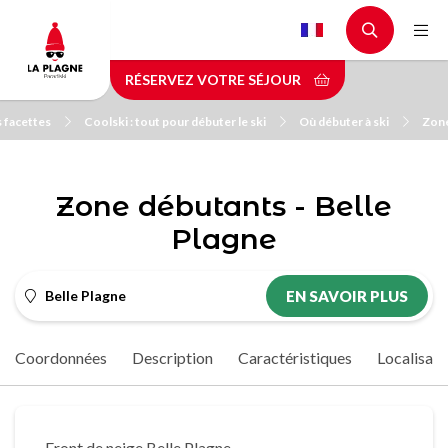
Aller
au
contenu
RÉSERVEZ VOTRE SÉJOUR
principal
s facettes
Coolski : tout pour débuter le ski
Où débuter à ski
Zone
Zone débutants - Belle
Plagne
Belle Plagne
EN SAVOIR PLUS
Coordonnées
Description
Caractéristiques
Localisati
Front de neige Belle Plagne