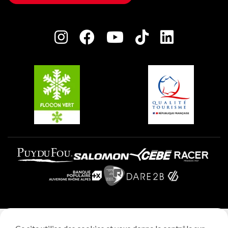
Maison des Propriétaires
Plagne Bellecôte
Salle de presse
Plagne Centre
Charte des Acteurs Engagés
Plagne Soleil
Groupes et séminaires
Belle Plagne
Plagne Villages
Plagne Aime 2000
Mentions légales