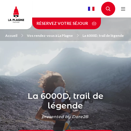
Aller
au
contenu
RÉSERVEZ VOTRE SÉJOUR
principal
Accueil
Vos rendez-vous à La Plagne
La 6000D, trail de légende
La 6000D, trail de
légende
presented by Dare2B