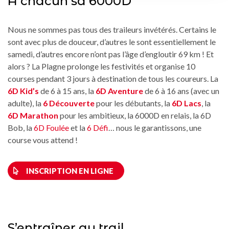
A chacun sa 6000D
Nous ne sommes pas tous des traileurs invétérés. Certains le
sont avec plus de douceur, d’autres le sont essentiellement le
samedi, d’autres encore n’ont pas l’âge d’engloutir 69 km ! Et
alors ? La Plagne prolonge les festivités et organise 10
courses pendant 3 jours à destination de tous les coureurs. La
6D Kid’s
de 6 à 15 ans, la
6D Aventure
de 6 à 16 ans (avec un
adulte), la
6 Découverte
pour les débutants, la
6D Lacs
, la
6D Marathon
pour les ambitieux, la 6000D en relais, la 6D
Bob, la
6D Foulée
et la
6 Défi
… nous le garantissons, une
course vous attend !
INSCRIPTION EN LIGNE
S’entraîner au trail