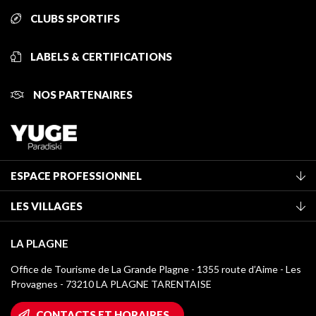
CLUBS SPORTIFS
LABELS & CERTIFICATIONS
NOS PARTENAIRES
ESPACE PROFESSIONNEL
Adhérer à l'office de tourisme
LES VILLAGES
Classement des meublés
La Plagne Vallée
Taxe de séjour
LA PLAGNE
Montchavin - Les Coches
Médiathèque
Office de Tourisme de La Grande Plagne - 1355 route d’Aime - Les
Champagny-en-Vanoise
Provagnes - 73210 LA PLAGNE TARENTAISE
Logos La Plagne
Montalbert
Accès Wifi
CONTACTS ET HORAIRES
Plagne 1800