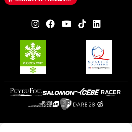
Maison des Propriétaires
Plagne Bellecôte
Salle de presse
Plagne Centre
Charte des Acteurs Engagés
Plagne Soleil
Groupes et séminaires
Belle Plagne
Plagne Villages
Plagne Aime 2000
Mentions légales