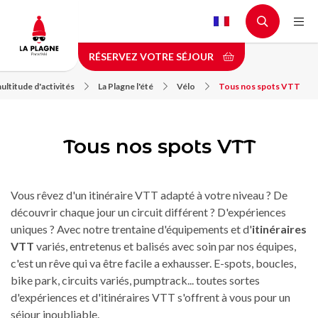
Aller
au
contenu
RÉSERVEZ VOTRE SÉJOUR
principal
ltitude d'activités
La Plagne l'été
Vélo
Tous nos spots VTT
Tous nos spots VTT
Vous rêvez d'un itinéraire VTT adapté à votre niveau ? De
découvrir chaque jour un circuit différent ? D'expériences
uniques ? Avec notre trentaine d'équipements et d'
itinéraires
VTT
variés, entretenus et balisés avec soin par nos équipes,
c'est un rêve qui va être facile a exhausser. E-spots, boucles,
bike park, circuits variés, pumptrack... toutes sortes
d'expériences et d'itinéraires VTT s'offrent à vous pour un
séjour inoubliable.