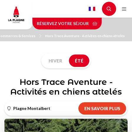
Aller
au
contenu
RÉSERVEZ VOTRE SÉJOUR
principal
ommerces & Services
Hors Trace Aventure - Activités en chiens attelés
HIVER
ÉTÉ
Hors Trace Aventure -
Activités en chiens attelés
Plagne Montalbert
EN SAVOIR PLUS