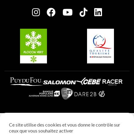
Salle de presse
Plagne Centre
Charte des Acteurs Engagés
Plagne Soleil
Groupes et séminaires
Belle Plagne
Plagne Villages
Plagne Aime 2000
Mentions légales
Ce site utilise des cookies et vous donne le contrôle sur
Politique vie privée
ceux que vous souhaitez activer