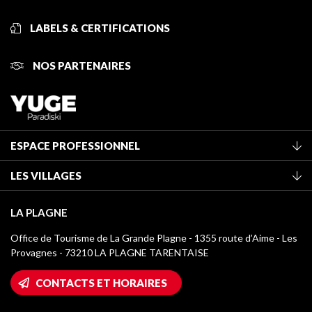
LABELS & CERTIFICATIONS
NOS PARTENAIRES
ESPACE PROFESSIONNEL
Adhérer à l'office de tourisme
LES VILLAGES
Classement des meublés
La Plagne Vallée
Taxe de séjour
LA PLAGNE
Montchavin - Les Coches
Médiathèque
Office de Tourisme de La Grande Plagne - 1355 route d’Aime - Les
Champagny-en-Vanoise
Provagnes - 73210 LA PLAGNE TARENTAISE
Logos La Plagne
Montalbert
Accès Wifi
CONTACTS ET HORAIRES
Plagne 1800
Maison des Propriétaires
Plagne Bellecôte