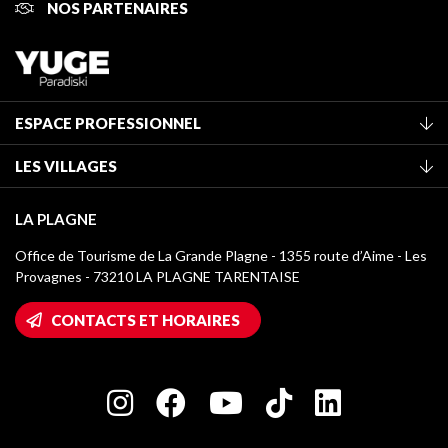
NOS PARTENAIRES
ESPACE PROFESSIONNEL
Adhérer à l'office de tourisme
LES VILLAGES
Classement des meublés
La Plagne Vallée
Taxe de séjour
LA PLAGNE
Champagny-en-Vanoise
Médiathèque
Office de Tourisme de La Grande Plagne - 1355 route d’Aime - Les
Montchavin - Les Coches
Provagnes - 73210 LA PLAGNE TARENTAISE
Logos La Plagne
Montalbert
Accès Wifi
CONTACTS ET HORAIRES
Plagne 1800
Maison des Propriétaires
Plagne Bellecôte
Salle de presse
Plagne Centre
Charte des Acteurs Engagés
Plagne Soleil
Groupes et séminaires
Belle Plagne