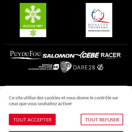
Plagne Villages
Plagne Aime 2000
Mentions légales
Ce site utilise des cookies et vous donne le contrôle sur
Politique vie privée
ceux que vous souhaitez activer
Réalisation: StudioJuillet
Gestion des cookies
TOUT ACCEPTER
TOUT REFUSER