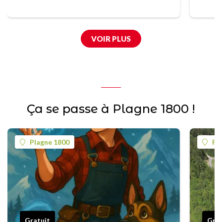
VOIR PLUS
Ça se passe à Plagne 1800 !
Plagne 1800
Pl
Gratuit
Grat