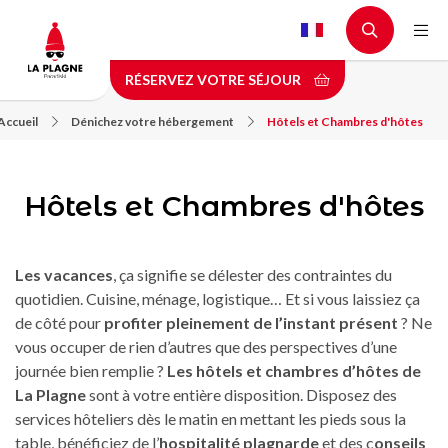
Aller
au
contenu
RÉSERVEZ VOTRE SÉJOUR
principal
Accueil
Dénichez votre hébergement
Hôtels et Chambres d'hôtes
Hôtels et Chambres d'hôtes
Les vacances
, ça signifie se délester des contraintes du
quotidien. Cuisine, ménage, logistique… Et si vous laissiez ça
de côté pour
profiter pleinement de l’instant présent
? Ne
vous occuper de rien d’autres que des perspectives d’une
journée bien remplie ?
Les hôtels et chambres d’hôtes de
La Plagne
sont à votre entière disposition. Disposez des
services hôteliers dès le matin en mettant les pieds sous la
table, bénéficiez de l’
hospitalité plagnarde
et des c
onseils