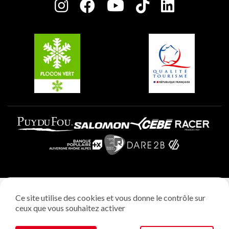
Charte des Acteurs Engagés
Plagne Soleil
Groupes et séminaires
Belle Plagne
Plagne Villages
Plagne Aime 2000
Mentions légales
Ce site utilise des cookies et vous donne le contrôle sur
Politique vie privée
ceux que vous souhaitez activer
Réalisation: StudioJuillet
Gestion des cookies