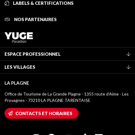
LABELS & CERTIFICATIONS
NOS PARTENAIRES
ESPACE PROFESSIONNEL
Adhérer à l'office de tourisme
LES VILLAGES
Classement des meublés
La Plagne Vallée
Taxe de séjour
LA PLAGNE
Montchavin - Les Coches
Médiathèque
Office de Tourisme de La Grande Plagne - 1355 route d’Aime - Les
Champagny-en-Vanoise
Provagnes - 73210 LA PLAGNE TARENTAISE
Logos La Plagne
Montalbert
Accès Wifi
CONTACTS ET HORAIRES
Plagne 1800
Maison des Propriétaires
Plagne Bellecôte
Salle de presse
Plagne Centre