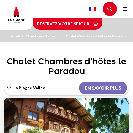
Aller
au
contenu
RÉSERVEZ VOTRE SÉJOUR
principal
Hôtels et Chambres d'hôtes
Chalet Chambres d’hôtes le Paradou
Chalet Chambres d’hôtes le
Paradou
La Plagne Vallée
EN SAVOIR PLUS