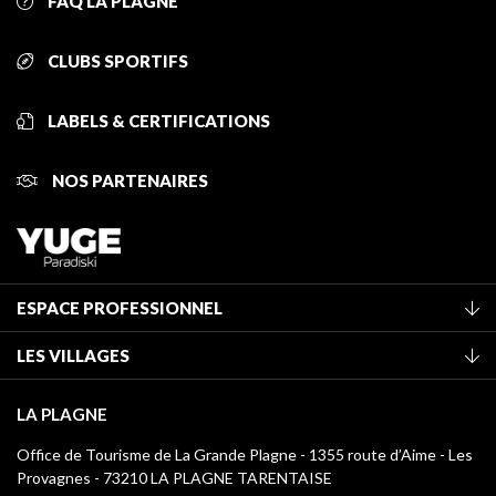
FAQ LA PLAGNE
CLUBS SPORTIFS
LABELS & CERTIFICATIONS
NOS PARTENAIRES
ESPACE PROFESSIONNEL
Adhérer à l'office de tourisme
LES VILLAGES
Classement des meublés
La Plagne Vallée
Taxe de séjour
LA PLAGNE
Montchavin - Les Coches
Médiathèque
Office de Tourisme de La Grande Plagne - 1355 route d’Aime - Les
Champagny-en-Vanoise
Provagnes - 73210 LA PLAGNE TARENTAISE
Logos La Plagne
Montalbert