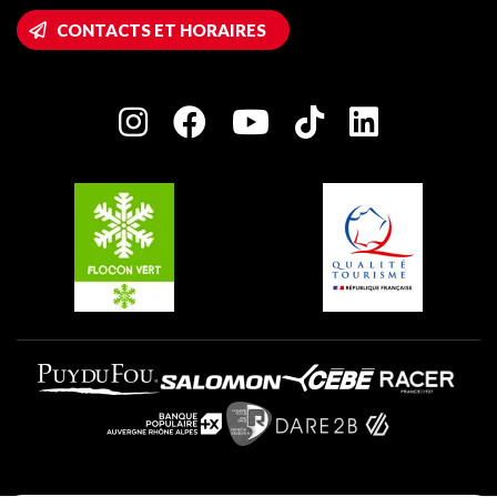
Accès Wifi
CONTACTS ET HORAIRES
Plagne 1800
Maison des Propriétaires
Plagne Bellecôte
Salle de presse
Plagne Centre
Charte des Acteurs Engagés
Plagne Soleil
Groupes et séminaires
Belle Plagne
Plagne Villages
Plagne Aime 2000