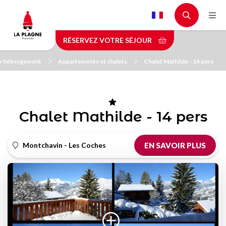
Aller
au
contenu
RÉSERVEZ VOTRE SÉJOUR
principal
re hébergement
Appartements et chalets
Chalet Mathilde - 14 pers
Chalet Mathilde - 14 pers
Montchavin - Les Coches
EN SAVOIR PLUS