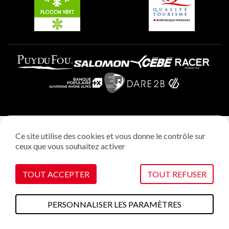
Mentions légales
Ce site utilise des cookies et vous donne le contrôle sur
Politique vie privée
ceux que vous souhaitez activer
Réalisation: StudioJuillet
Gestion des cookies
TOUT ACCEPTER
TOUT REFUSER
PERSONNALISER LES PARAMÈTRES
A faire cet été
Plans & cartes
Webcams
Météo
Accès