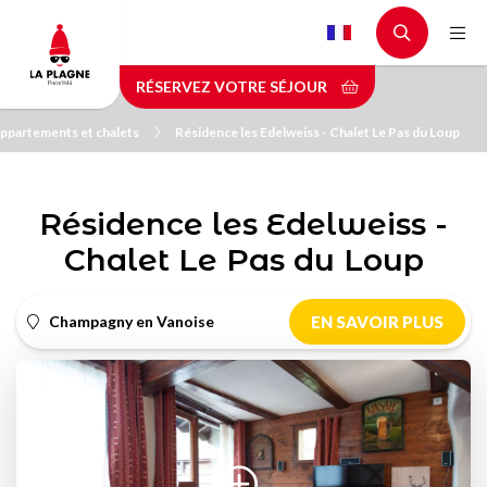
Aller
au
contenu
RÉSERVEZ VOTRE SÉJOUR
principal
ppartements et chalets
Résidence les Edelweiss - Chalet Le Pas du Loup
Résidence les Edelweiss -
Chalet Le Pas du Loup
Champagny en Vanoise
EN SAVOIR PLUS