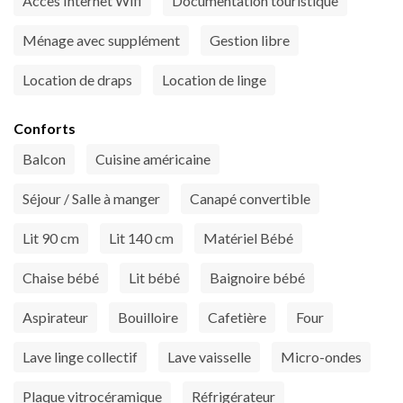
Accès Internet Wifi
Documentation touristique
Ménage avec supplément
Gestion libre
Location de draps
Location de linge
Conforts
Balcon
Cuisine américaine
Séjour / Salle à manger
Canapé convertible
Lit 90 cm
Lit 140 cm
Matériel Bébé
Chaise bébé
Lit bébé
Baignoire bébé
Aspirateur
Bouilloire
Cafetière
Four
Lave linge collectif
Lave vaisselle
Micro-ondes
Plaque vitrocéramique
Réfrigérateur