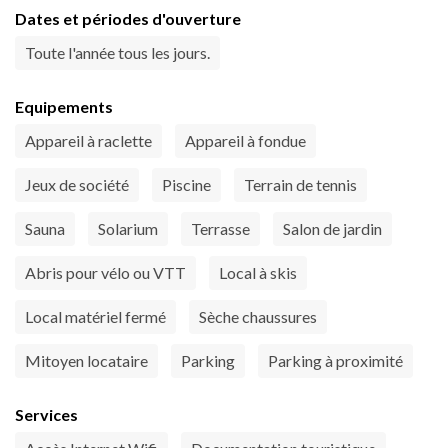
Dates et périodes d'ouverture
Toute l'année tous les jours.
Equipements
Appareil à raclette
Appareil à fondue
Jeux de société
Piscine
Terrain de tennis
Sauna
Solarium
Terrasse
Salon de jardin
Abris pour vélo ou VTT
Local à skis
Local matériel fermé
Sèche chaussures
Mitoyen locataire
Parking
Parking à proximité
Services