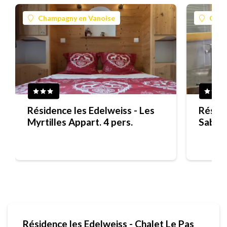
Champagny en Vanoise
Cham
Résidence les Edelweiss - Les
Réside
Myrtilles Appart. 4 pers.
Sabot
Résidence les Edelweiss - Chalet Le Pas