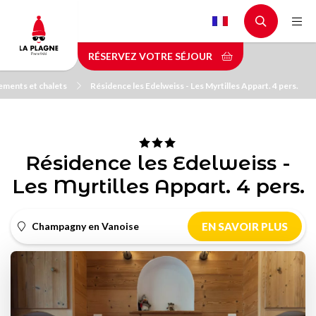
Aller
au
contenu
RÉSERVEZ VOTRE SÉJOUR
principal
ments et chalets
Résidence les Edelweiss - Les Myrtilles Appart. 4 pers.
Résidence les Edelweiss -
Les Myrtilles Appart. 4 pers.
Champagny en Vanoise
EN SAVOIR PLUS