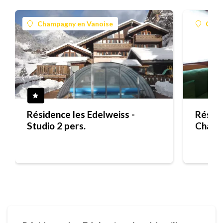
Champagny en Vanoise
Cham
Résidence les Edelweiss -
Réside
Studio 2 pers.
Chalet