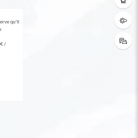
erve qu'il
s
€ /