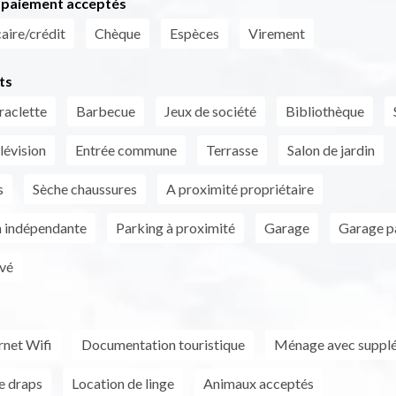
paiement acceptés
aire/crédit
Chèque
Espèces
Virement
ts
raclette
Barbecue
Jeux de société
Bibliothèque
lévision
Entrée commune
Terrasse
Salon de jardin
s
Sèche chaussures
A proximité propriétaire
n indépendante
Parking à proximité
Garage
Garage p
vé
rnet Wifi
Documentation touristique
Ménage avec suppl
e draps
Location de linge
Animaux acceptés