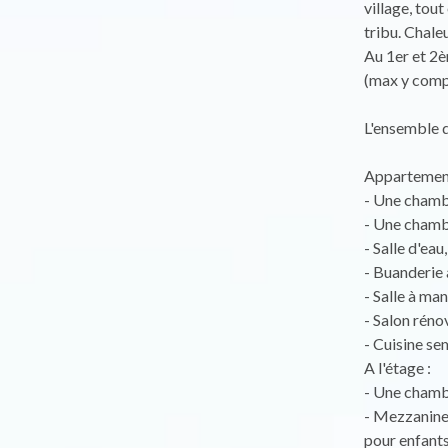
village, tou
tribu. Chal
Au 1er et 2
(max y compr
L'ensemble d
Appartement
- Une chambr
- Une chambr
- Salle d'ea
- Buanderie 
- Salle à ma
- Salon réno
- Cuisine sem
A l'étage :
- Une chambr
- Mezzanine 
pour enfant