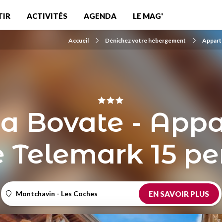
TIR
ACTIVITÉS
AGENDA
LE MAG'
Accueil
Dénichez votre hébergement
Appart
La Bovate - App
 Telemark 15 pe
Montchavin - Les Coches
EN SAVOIR PLUS