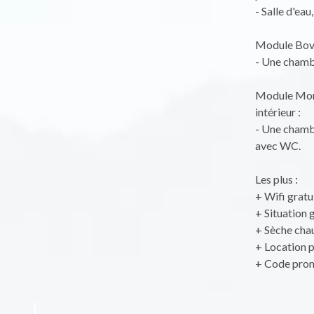
- Salle d'ea
Module Bovat
- Une chambr
Module Mont 
intérieur :
- Une chambr
avec WC.
Les plus :
+ Wifi gratu
+ Situation
+ Sèche chau
+ Location p
+ Code prom