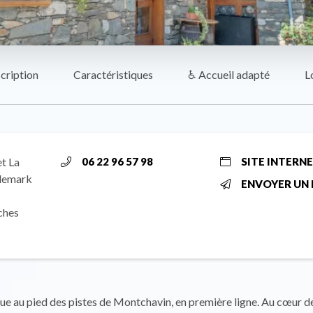
cription
Caractéristiques
♿ Accueil adapté
L
t La
06 22 96 57 98
SITE INTERN
lemark
ENVOYER UN 
ches
ue au pied des pistes de Montchavin, en première ligne. Au cœur de