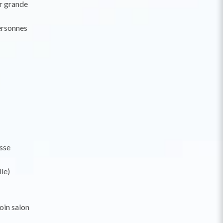
ur grande
ersonnes
asse
lle)
oin salon