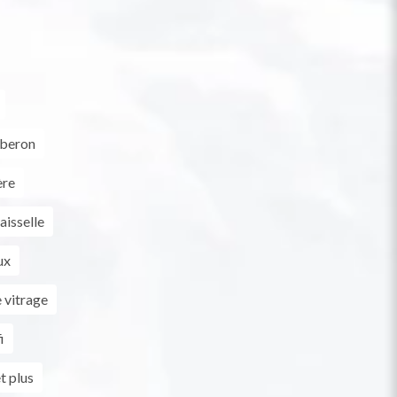
iberon
ère
aisselle
ux
 vitrage
i
t plus