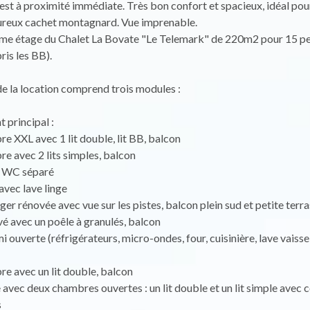
t est à proximité immédiate. Très bon confort et spacieux, idéal po
eureux cachet montagnard. Vue imprenable.
ème étage du Chalet La Bovate "Le Telemark" de 220m2 pour 15 p
is les BB).
e la location comprend trois modules :
 principal :
e XXL avec 1 lit double, lit BB, balcon
e avec 2 lits simples, balcon
u, WC séparé
avec lave linge
nger rénovée avec vue sur les pistes, balcon plein sud et petite terr
vé avec un poêle à granulés, balcon
i ouverte (réfrigérateurs, micro-ondes, four, cuisinière, lave vaisse
e avec un lit double, balcon
avec deux chambres ouvertes : un lit double et un lit simple avec c
s