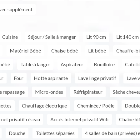
vec supplément
Cuisine
Séjour / Salle à manger
Lit 90 cm
Lit 140 cm
Matériel Bébé
Chaise bébé
Lit bébé
Chauffe-b
 bébé
Table à langer
Aspirateur
Bouilloire
Cafeti
ur
Four
Hotte aspirante
Lave linge privatif
Lave v
e repassage
Micro-ondes
Réfrigérateur
Sèche cheve
iettes
Chauffage électrique
Cheminée / Poêle
Double
net privatif réseau
Accès Internet privatif Wifi
Chaîne hif
Douche
Toilettes séparées
4 salles de bain (privées) e