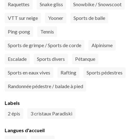
Raquettes
Snake gliss
Snowbike / Snowscoot
VTT sur neige
Yooner
Sports de balle
Ping-pong
Tennis
Sports de grimpe / Sports de corde
Alpinisme
Escalade
Sports divers
Pétanque
Sports en eaux vives
Rafting
Sports pédestres
Randonnée pédestre / balade à pied
Labels
2 épis
3 cristaux Paradiski
Langues d'accueil