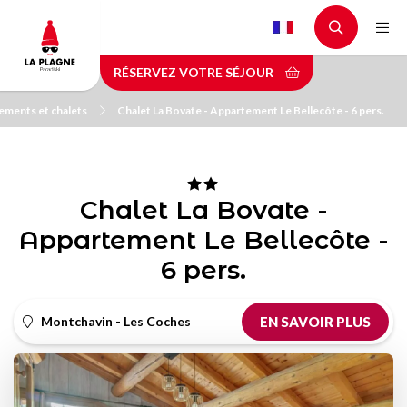
Aller
au
contenu
RÉSERVEZ VOTRE SÉJOUR
principal
ements et chalets
Chalet La Bovate - Appartement Le Bellecôte - 6 pers.
Chalet La Bovate -
Appartement Le Bellecôte -
6 pers.
Montchavin - Les Coches
EN SAVOIR PLUS