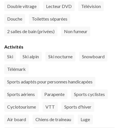
Double vitrage
Lecteur DVD
Télévision
Douche
Toilettes séparées
2 salles de bain (privées)
Non fumeur
Activités
Ski
Ski alpin
Ski nocturne
Snowboard
Télémark
Sports adaptés pour personnes handicapées
Sports aériens
Parapente
Sports cyclistes
Cyclotourisme
VTT
Sports d'hiver
Air board
Chiens de traîneau
Luge