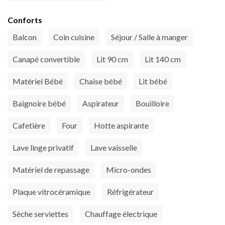
Conforts
Balcon
Coin cuisine
Séjour / Salle à manger
Canapé convertible
Lit 90 cm
Lit 140 cm
Matériel Bébé
Chaise bébé
Lit bébé
Baignoire bébé
Aspirateur
Bouilloire
Cafetière
Four
Hotte aspirante
Lave linge privatif
Lave vaisselle
Matériel de repassage
Micro-ondes
Plaque vitrocéramique
Réfrigérateur
Sèche serviettes
Chauffage électrique