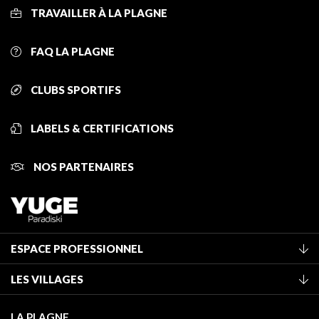
TRAVAILLER À LA PLAGNE
FAQ LA PLAGNE
CLUBS SPORTIFS
LABELS & CERTIFICATIONS
NOS PARTENAIRES
ESPACE PROFESSIONNEL
Adhérer à l'office de tourisme
LES VILLAGES
Classement des meublés
La Plagne Vallée
Taxe de séjour
LA PLAGNE