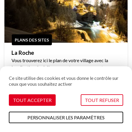
PLANS DES SITES
La Roche
Vous trouverez ici le plan de votre village avec la
localisation des hébergements, commerces et
services. On vous laisse découvrir !
Ce site utilise des cookies et vous donne le contrôle sur
ceux que vous souhaitez activer
TOUT ACCEPTER
TOUT REFUSER
TÉLÉCHARGER
PERSONNALISER LES PARAMÈTRES
A faire cet été
Plans & cartes
Webcams
Météo
Accès