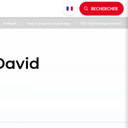
RECHERCHER
Pratique
Taxis, transports & parkings
TRD Taxi Rodrigues David
David