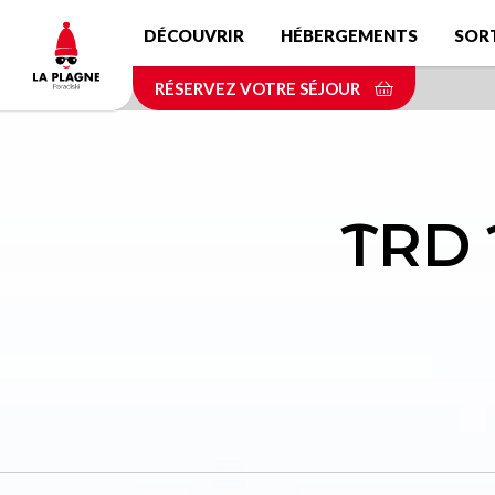
Aller
DÉCOUVRIR
HÉBERGEMENTS
SOR
au
contenu
RÉSERVEZ VOTRE SÉJOUR
principal
TRD 