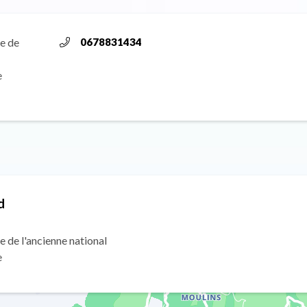
te de
0678831434
e
d
e de l'ancienne national
e