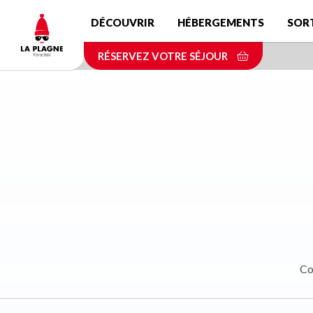
Aller
DÉCOUVRIR
HÉBERGEMENTS
SOR
au
contenu
RÉSERVEZ VOTRE SÉJOUR
principal
Co