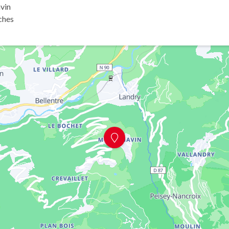
vin
ches