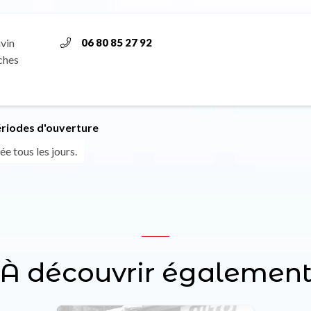
vin
06 80 85 27 92
ches
ériodes d'ouverture
ée tous les jours.
À découvrir égalemen