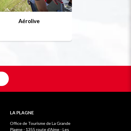
Aérolive
Bobsleigh, skel
Unique en F
LA PLAGNE
Office de Tourisme de La Grande
Plagne - 1355 route d’Aime - Les