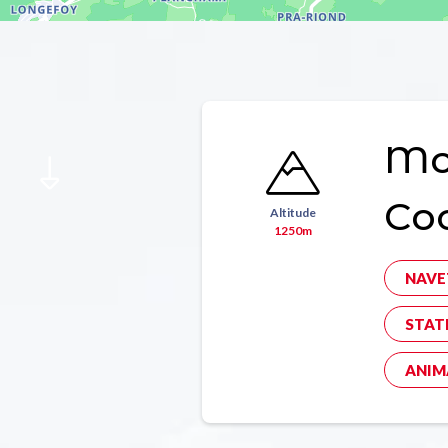
Mon
Co
Altitude
1250m
NAVE
STAT
ANIM