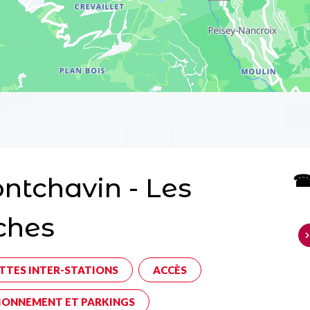
☎ 
tchavin - Les
ches
TTES INTER-STATIONS
ACCÈS
IONNEMENT ET PARKINGS