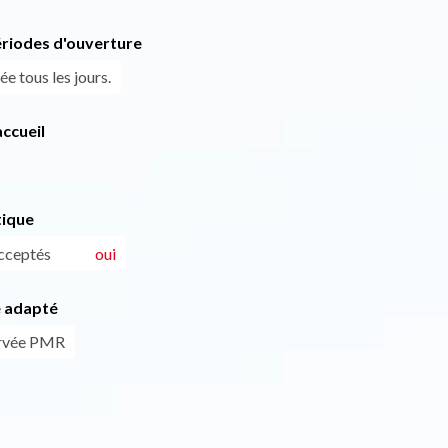
ériodes d'ouverture
ée tous les jours.
ccueil
tique
cceptés
oui
 adapté
ervée PMR