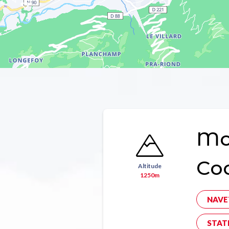
Mon
Co
Altitude
1250m
NAVE
STAT