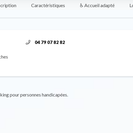
cription
Caractéristiques
♿ Accueil adapté
L
04 79 07 82 82
ches
rking pour personnes handicapées.