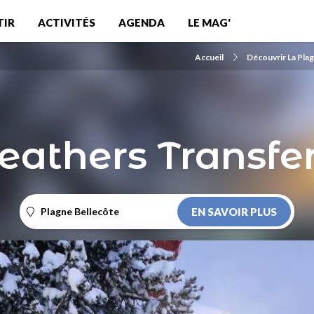
TIR
ACTIVITÉS
AGENDA
LE MAG'
Accueil
Découvrir La Pla
eathers Transfe
Plagne Bellecôte
EN SAVOIR PLUS