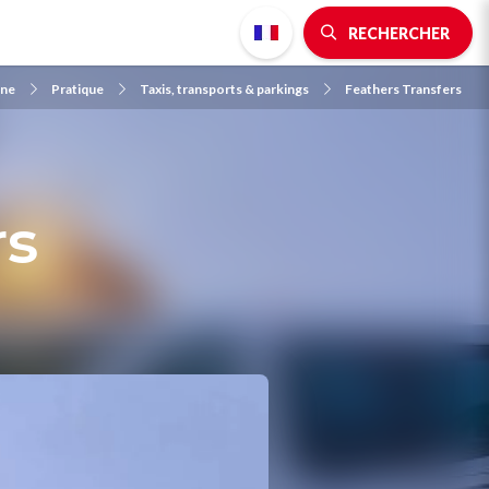
RECHERCHER
gne
Pratique
Taxis, transports & parkings
Feathers Transfers
rs