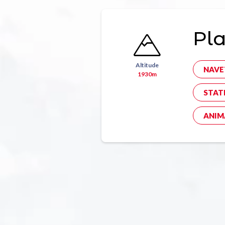
Pla
Altitude
NAVE
1930m
STAT
ANIM