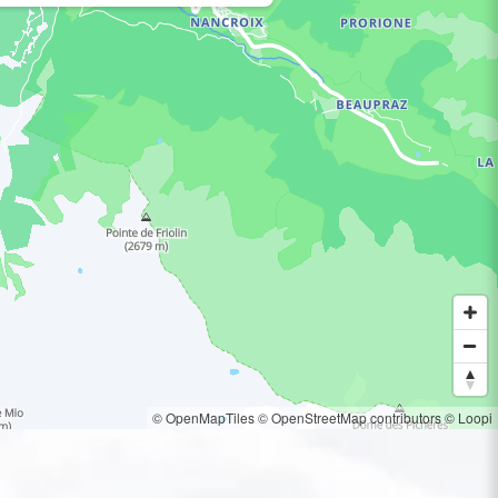
© OpenMapTiles
© OpenStreetMap contributors
© Loopi