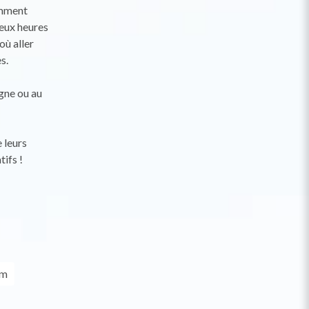
comment
deux heures
où aller
s.
igne ou au
 leurs
tifs !
om