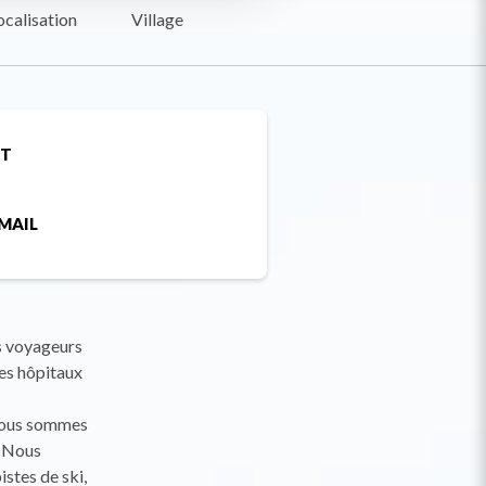
ocalisation
Village
ET
MAIL
es voyageurs
les hôpitaux
 nous sommes
. Nous
stes de ski,