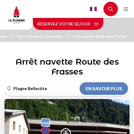
Aller
au
contenu
RÉSERVEZ VOTRE SÉJOUR
principal
ique
Taxis, transports & parkings
Arrêt navette Route des Frasses
Arrêt navette Route des
Frasses
Plagne Bellecôte
EN SAVOIR PLUS