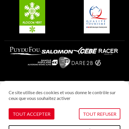
Plagne Villages
Plagne Aime 2000
Mentions légales
Ce site utilise des cookies et vous donne le contrôle sur
Politique vie privée
ceux que vous souhaitez activer
Réalisation: StudioJuillet
Gestion des cookies
TOUT ACCEPTER
TOUT REFUSER