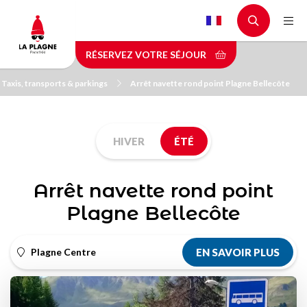
Aller
au
contenu
RÉSERVEZ VOTRE SÉJOUR
principal
Taxis, transports & parkings
Arrêt navette rond point Plagne Bellecôte
HIVER
ÉTÉ
Arrêt navette rond point
Plagne Bellecôte
Plagne Centre
EN SAVOIR PLUS