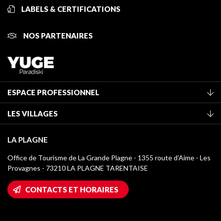
LABELS & CERTIFICATIONS
NOS PARTENAIRES
ESPACE PROFESSIONNEL
Adhérer à l'office de tourisme
LES VILLAGES
Classement des meublés
La Plagne Vallée
Taxe de séjour
LA PLAGNE
Montchavin - Les Coches
Médiathèque
Office de Tourisme de La Grande Plagne - 1355 route d’Aime - Les
Champagny-en-Vanoise
Provagnes - 73210 LA PLAGNE TARENTAISE
Logos La Plagne
Montalbert
Accès Wifi
CONTACTS ET HORAIRES
Plagne 1800
Maison des Propriétaires
Plagne Bellecôte
Salle de presse
Plagne Centre