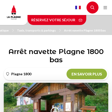
Aller
au
contenu
RÉSERVEZ VOTRE SÉJOUR
principal
atique
Taxis, transports & parkings
Arrêt navette Plagne 1800 bas
Arrêt navette Plagne 1800
bas
Plagne 1800
EN SAVOIR PLUS