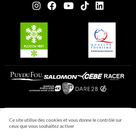
Charte des Acteurs Engagés
Plagne Soleil
Groupes et séminaires
Belle Plagne
Plagne Villages
Plagne Aime 2000
Mentions légales
Ce site utilise des cookies et vous donne le contrôle sur
Politique vie privée
ceux que vous souhaitez activer
Réalisation: StudioJuillet